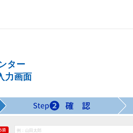
ンター
入力画面