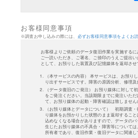
お客様同意事項
※調査お申し込みの際には、
必ずお客様同意事項をよくお
お客様よりご依頼のデータ復旧作業を実施するに
ご一読いただき、ご署名、ご捺印のうえご提出い
として、お預りした装置及び記憶媒体を返却させ
（本サービスの内容） 本サービスは、お預り
り出すサービスです。障害の原因分析、修理及
（データ復旧のご発注） お預り媒体に対して
をご発注ください。当該期限までに発注いただ
て、お預り媒体の起動・障害確認は致しません
（お預り媒体とデータについて） 初期調査・
り媒体をお預かりした状態のまま返却すること
込めなくなる場合がありますので、データのバ
生じたお預り媒体の不具合・障害等については
所有者であり、復旧作業・復旧データに関連し