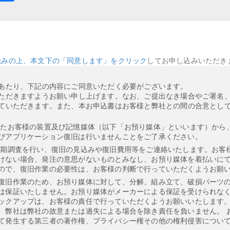
読みの上、本文下の「同意します」をクリック
してお申し込みいただき
あたり、下記の内容にご同意いただく必要がございます。
ただきますようお願い申し上げます。なお、ご提出なき場合やご署名
ていただきます。また、本お申込書はお客様と弊社との間の合意とし
したお客様の装置及び記憶媒体（以下「お預り媒体」といいます）から
びアプリケーション復旧は行いませんことをご了承ください。
初期調査を行い、復旧の見込みや復旧費用等をご連絡いたします。お客
けない場合、発注の意思がないものとみなし、お預り媒体を着払いにて
ので、復旧作業の必要性は、お客様の判断で行っていただくようお願
復旧作業のため、お預り媒体に対して、分解、組み立て、破損パーツ
は保証いたしません。お預り媒体がメーカーによる保証を受けられな
ックアップは、お客様の責任で行っていただくようお願いいたします。
、弊社は弊社の故意または過失による場合を除き責任を負いません。 
て発生する第三者の著作権、プライバシー権その他の権利侵害につい