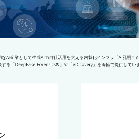
なAI企業として生成AIの自社活用を支える内製化インフラ「AI孔明™ on 
「DeepFake Forensics®」や「eDicovery」を両輪で提供して
ン