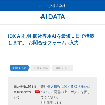
AIデータ株式会社
IDX AI孔明 御社専用AIを最短１日で構築
します。 お問合せフォーム -入力
step.１ 入力
step.２ 確認
step.３ 完了
弊社
個人情報に関する取り扱いに
個人情報に関する
ついて
に同意の上、ボタンを押し
取り扱いにつ
てください。
いて
同意します