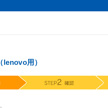
enovo用）
い。