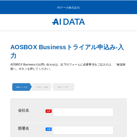
AIデータ株式会社
AOSBOX Businessトライアル申込み-入
力
AOSBOX Businessのお問い合わせは、以下のフォームに必要事項をご記入の上、「確認画
面へ」ボタンを押してください。
step.１ 入力
step.２ 確認
step.３ 完了
会社名
部署名