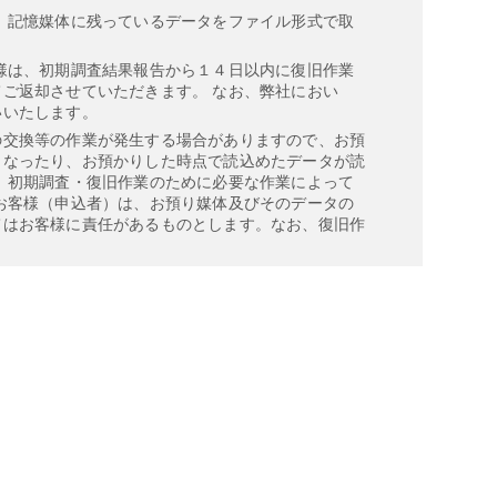
、記憶媒体に残っているデータをファイル形式で取
様は、初期調査結果報告から１４日以内に復旧作業
ご返却させていただきます。 なお、弊社におい
いいたします。
の交換等の作業が発生する場合がありますので、お預
くなったり、お預かりした時点で読込めたデータが読
 初期調査・復旧作業のために必要な作業によって
お客様（申込者）は、お預り媒体及びそのデータの
てはお客様に責任があるものとします。なお、復旧作
がある場合については、復旧作業をお断りする場合が
媒体またはお預り媒体に記録してお客様に返送しま
護機能が付加されたデータ）、復旧できても、お客様
0 日を経過した後は、弊社は復旧過程の情報を消去し
は現金払い、現金振込みまたは代引きサービス
す。お振込みの場合、原則として、入金確認後に復旧
客様へのお預り媒体ご返却送料のみご負担ください。
お客様の責任において行って頂く必要があります。