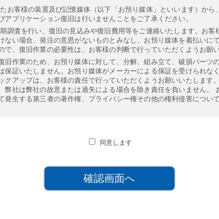
したお客様の装置及び記憶媒体（以下「お預り媒体」といいます）から
びアプリケーション復旧は行いませんことをご了承ください。
初期調査を行い、復旧の見込みや復旧費用等をご連絡いたします。お客
けない場合、発注の意思がないものとみなし、お預り媒体を着払いにて
ので、復旧作業の必要性は、お客様の判断で行っていただくようお願
復旧作業のため、お預り媒体に対して、分解、組み立て、破損パーツ
は保証いたしません。お預り媒体がメーカーによる保証を受けられな
ックアップは、お客様の責任で行っていただくようお願いいたします。
、弊社は弊社の故意または過失による場合を除き責任を負いません。 
て発生する第三者の著作権、プライバシー権その他の権利侵害につい
ることが明らかな場合やマイナンバー(個人番号)が記憶されたデータ
に定める事務の委託を受けるものではありません。
したデータ（以下「復旧データ」といいます）は、弊社で用意した記憶
るデータを復旧できない場合（例えば、専用形式データ、暗号化や保
同意します
に欠損が生じる場合がございますことをご了承ください。
、速やかに復旧データの内容をご確認ください。復旧データ返却後 3
ないこととします。
旧作業をご発注いただいた場合、復旧費が発生します。復旧費のお支払い
ード」でのお支払が可能な佐川急便のe-コレクト）にてお願い致しま
調査報告の結果、発注されなかった場合、復旧費はかかりません。お
の事故について、弊社は責任を負いません。弊社への輸送については、