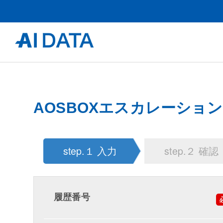
AOSBOXエスカレーション T
step.１ 入力
step.２ 確認
履歴番号