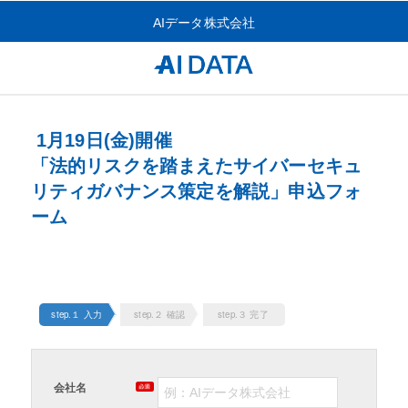
AIデータ株式会社
1月19日(金)開催
「法的リスクを踏まえたサイバーセキュ
リティガバナンス策定を解説」申込フォ
ーム
step.１ 入力
step.２ 確認
step.３ 完了
会社名