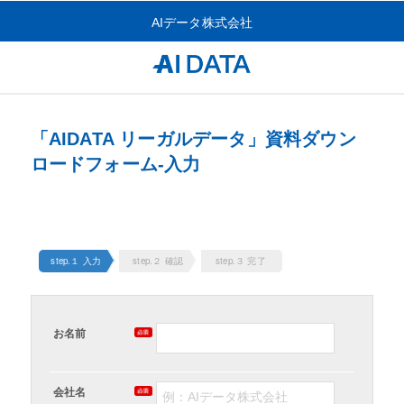
AIデータ株式会社
「AIDATA リーガルデータ」資料ダウン
ロードフォーム-入力
step.１ 入力
step.２ 確認
step.３ 完了
お名前
会社名