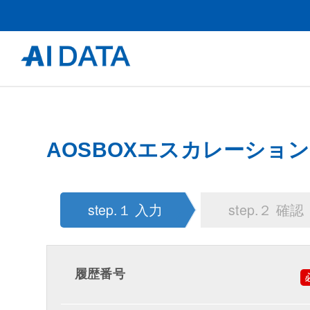
AOSBOXエスカレーション T
step.１ 入力
step.２ 確認
履歴番号