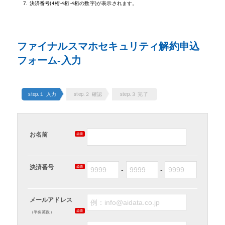
決済番号(4桁-4桁-4桁の数字)が表示されます。
ファイナルスマホセキュリティ解約申込
フォーム-入力
step.１ 入力
step.２ 確認
step.３ 完了
お名前
決済番号
-
-
メールアドレス
（半角英数）