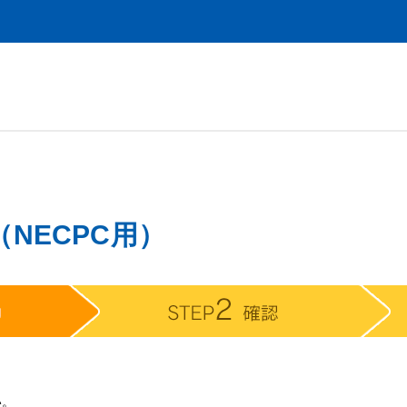
NECPC用）
い。