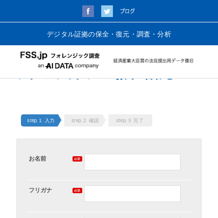
デジタル証拠の保全・復元・調査・分析
フォレンジックツールお問い合わせ
step.１ 入力
step.２ 確認
step.３ 完了
お名前
フリガナ